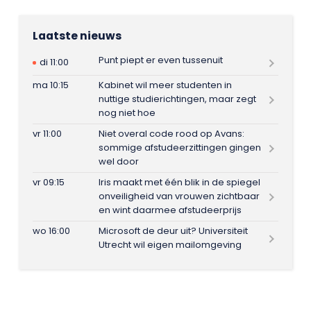
Laatste nieuws
Punt piept er even tussenuit
di 11:00
ma 10:15
Kabinet wil meer studenten in
nuttige studierichtingen, maar zegt
nog niet hoe
vr 11:00
Niet overal code rood op Avans:
sommige afstudeerzittingen gingen
wel door
vr 09:15
Iris maakt met één blik in de spiegel
onveiligheid van vrouwen zichtbaar
en wint daarmee afstudeerprijs
wo 16:00
Microsoft de deur uit? Universiteit
Utrecht wil eigen mailomgeving