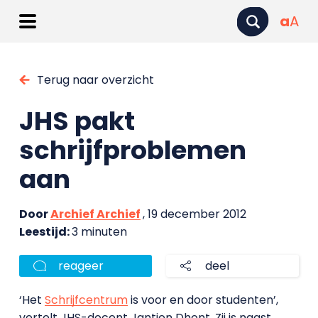
a
A
Terug naar overzicht
JHS pakt
schrijfproblemen
aan
Door
Archief Archief
, 19 december 2012
Leestijd:
3 minuten
reageer
deel
‘Het
Schrijfcentrum
is voor en door studenten’,
vertelt JHS-docent Jantien Dhont. Zij is naast