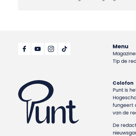
Menu
Magazine
Tip de re
Colofon
Punt is h
Hoge­sch
fungeert 
van de re
De redacti
nieuwsgar