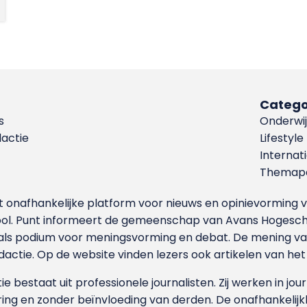
Catego
s
Onderwij
dactie
Lifestyle
Internat
Themapa
et onafhankelijke platform voor nieuws en opinievormin
ool. Punt informeert de gemeenschap van Avans Hogesch
als podium voor meningsvorming en debat. De mening van 
dactie. Op de website vinden lezers ook artikelen van he
e bestaat uit professionele journalisten. Zij werken in jour
ing en zonder beïnvloeding van derden. De onafhankelijk