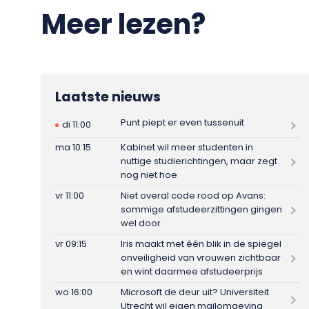
Meer lezen?
Laatste nieuws
Punt piept er even tussenuit
di 11:00
ma 10:15
Kabinet wil meer studenten in
nuttige studierichtingen, maar zegt
nog niet hoe
vr 11:00
Niet overal code rood op Avans:
sommige afstudeerzittingen gingen
wel door
vr 09:15
Iris maakt met één blik in de spiegel
onveiligheid van vrouwen zichtbaar
en wint daarmee afstudeerprijs
wo 16:00
Microsoft de deur uit? Universiteit
Utrecht wil eigen mailomgeving