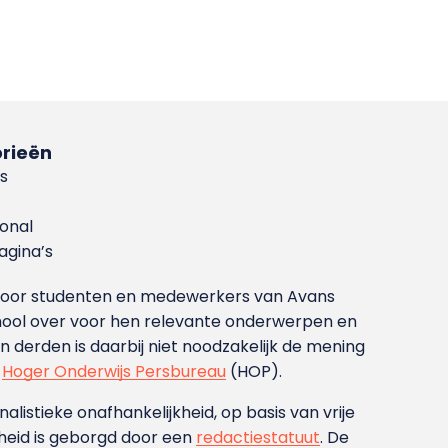
rieën
s
ional
gina’s
g voor studenten en medewerkers van Avans
ool over voor hen relevante onderwerpen en
derden is daarbij niet noodzakelijk de mening
t
Hoger Onderwijs Persbureau
(HOP).
nalistieke onafhankelijkheid, op basis van vrije
heid is geborgd door een
redactiestatuut
. De