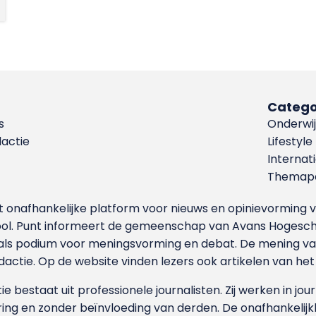
Catego
s
Onderwij
dactie
Lifestyle
Internat
Themapa
et onafhankelijke platform voor nieuws en opinievormin
ool. Punt informeert de gemeenschap van Avans Hogesch
als podium voor meningsvorming en debat. De mening van 
dactie. Op de website vinden lezers ook artikelen van he
e bestaat uit professionele journalisten. Zij werken in jour
ing en zonder beïnvloeding van derden. De onafhankelijk