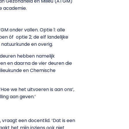
van Gezondheid en Milieu (ATGM)
e academie.
M onder vallen. Optie 1: alle
pen óf
optie 2; de elf landelijke
, natuurkunde en overig.
ier deuren hebben namelijk
en en daarna de vier deuren die
s Milieukunde en Chemische
 ‘Hoe we het uitvoeren is aan ons’,
ling aan geven.’
vraagt een docentlid. ‘Dat is een
akt het mijn inziens ook niet