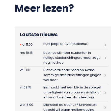
Meer lezen?
Laatste nieuws
Punt piept er even tussenuit
di 11:00
ma 10:15
Kabinet wil meer studenten in
nuttige studierichtingen, maar zegt
nog niet hoe
vr 11:00
Niet overal code rood op Avans:
sommige afstudeerzittingen gingen
wel door
vr 09:15
Iris maakt met één blik in de spiegel
onveiligheid van vrouwen zichtbaar
en wint daarmee afstudeerprijs
wo 16:00
Microsoft de deur uit? Universiteit
Utrecht wil eigen mailomgeving