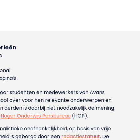
rieën
s
ional
gina’s
g voor studenten en medewerkers van Avans
ool over voor hen relevante onderwerpen en
derden is daarbij niet noodzakelijk de mening
t
Hoger Onderwijs Persbureau
(HOP).
nalistieke onafhankelijkheid, op basis van vrije
heid is geborgd door een
redactiestatuut
. De