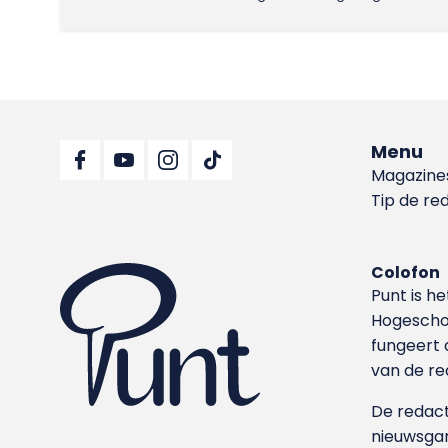
Menu
Magazine
Tip de re
Colofon
Punt is h
Hoge­sch
fungeert 
van de re
De redacti
nieuwsgar