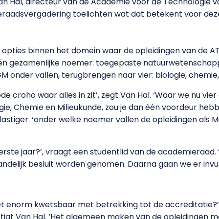
van Hal, directeur van de Academie voor de Technologie 
raadsvergadering toelichten wat dat betekent voor dez
 opties binnen het domein waar de opleidingen van de ATG
één gezamenlijke noemer: toegepaste natuurwetenschap
M onder vallen, terugbrengen naar vier: biologie, chemie
rede croho waar alles in zit’, zegt Van Hal. ‘Waar we nu v
e, Chemie en Milieukunde, zou je dan één voordeur hebb
Hal lastiger: ‘onder welke noemer vallen de opleidingen al
d eerste jaar?’, vraagt een studentlid van de academieraad.
landelijk besluit worden genomen. Daarna gaan we er invul
 enorm kwetsbaar met betrekking tot de accreditatie?’, 
stigt Van Hal. ‘Het algemeen maken van de opleidingen ma