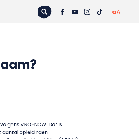
a
A
 naam?
l volgens VNO-NCW. Dat is
 aantal opleidingen