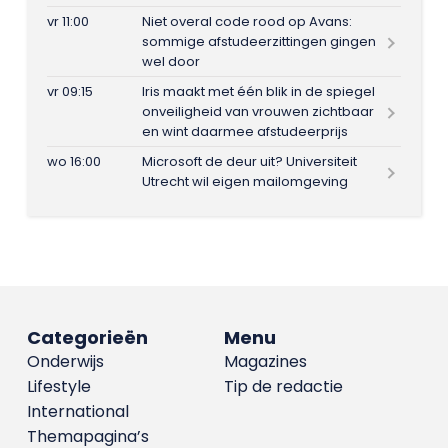
vr 11:00
Niet overal code rood op Avans:
sommige afstudeerzittingen gingen
wel door
vr 09:15
Iris maakt met één blik in de spiegel
onveiligheid van vrouwen zichtbaar
en wint daarmee afstudeerprijs
wo 16:00
Microsoft de deur uit? Universiteit
Utrecht wil eigen mailomgeving
Categorieën
Menu
Onderwijs
Magazines
Lifestyle
Tip de redactie
International
Themapagina’s