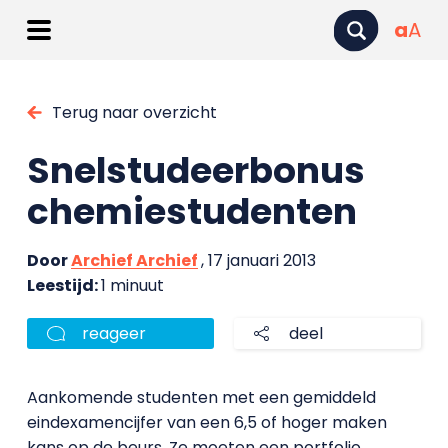
a
A
Terug naar overzicht
Snelstudeerbonus
chemiestudenten
Door
Archief Archief
, 17 januari 2013
Leestijd:
1 minuut
reageer
deel
Aankomende studenten met een gemiddeld
eindexamencijfer van een 6,5 of hoger maken
kans op de beurs. Ze moeten een portfolio