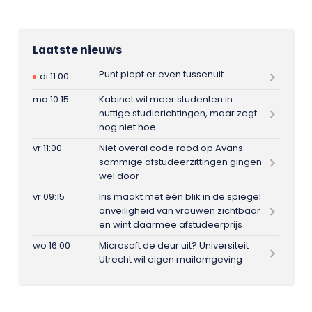
Laatste nieuws
Punt piept er even tussenuit
di 11:00
ma 10:15
Kabinet wil meer studenten in
nuttige studierichtingen, maar zegt
nog niet hoe
vr 11:00
Niet overal code rood op Avans:
sommige afstudeerzittingen gingen
wel door
vr 09:15
Iris maakt met één blik in de spiegel
onveiligheid van vrouwen zichtbaar
en wint daarmee afstudeerprijs
wo 16:00
Microsoft de deur uit? Universiteit
Utrecht wil eigen mailomgeving