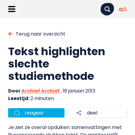
a
A
Terug naar overzicht
Tekst highlighten
slechte
studiemethode
Door
Archief Archief
, 16 januari 2013
Leestijd:
2 minuten
reageer
deel
Je ziet ze overal opduiken: samenvattingen met
fluorescerende stukken tekst. De markeerstift,