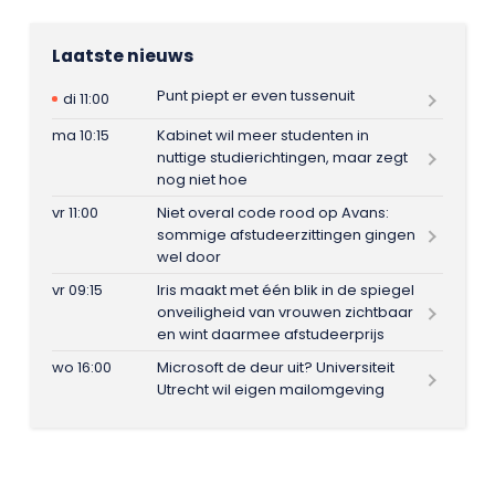
Laatste nieuws
Punt piept er even tussenuit
di 11:00
ma 10:15
Kabinet wil meer studenten in
nuttige studierichtingen, maar zegt
nog niet hoe
vr 11:00
Niet overal code rood op Avans:
sommige afstudeerzittingen gingen
wel door
vr 09:15
Iris maakt met één blik in de spiegel
onveiligheid van vrouwen zichtbaar
en wint daarmee afstudeerprijs
wo 16:00
Microsoft de deur uit? Universiteit
Utrecht wil eigen mailomgeving