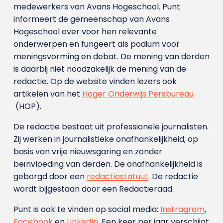
medewerkers van Avans Hoge­school. Punt
informeert de gemeenschap van Avans
Hogeschool over voor hen relevante
onderwerpen en fungeert als podium voor
meningsvorming en debat. De mening van derden
is daarbij niet noodzakelijk de mening van de
redactie. Op de website vinden lezers ook
artikelen van het
Hoger Onderwijs Persbureau
(HOP).
De redactie bestaat uit professionele journalisten.
Zij werken in journalistieke onafhankelijkheid, op
basis van vrije nieuwsgaring en zonder
beïnvloeding van derden. De onafhankelijkheid is
geborgd door een
redactiestatuut
. De redactie
wordt bijgestaan door een Redactieraad.
Punt is ook te vinden op social media:
Instragram
,
Facebook
en
LinkedIn
. Een keer per jaar verschijnt