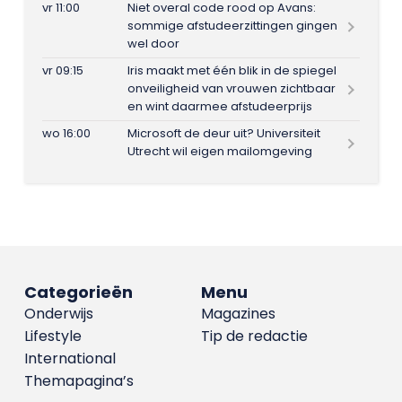
vr 11:00
Niet overal code rood op Avans:
sommige afstudeerzittingen gingen
wel door
vr 09:15
Iris maakt met één blik in de spiegel
onveiligheid van vrouwen zichtbaar
en wint daarmee afstudeerprijs
wo 16:00
Microsoft de deur uit? Universiteit
Utrecht wil eigen mailomgeving
Categorieën
Menu
Onderwijs
Magazines
Lifestyle
Tip de redactie
International
Themapagina’s