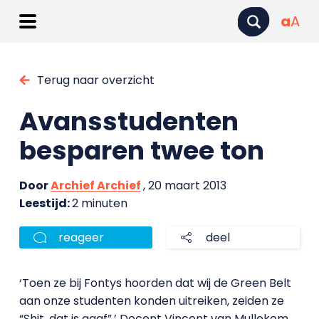
a
A
Terug naar overzicht
Avansstudenten
besparen twee ton
Door
Archief Archief
, 20 maart 2013
Leestijd:
2 minuten
reageer
deel
‘Toen ze bij Fontys hoorden dat wij de Green Belt
aan onze studenten konden uitreiken, zeiden ze
“Shit, dat is gaaf”.’ Docent Vincent van Mullekom