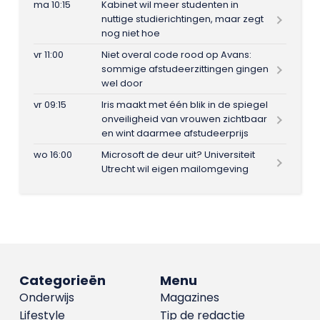
ma 10:15
Kabinet wil meer studenten in
nuttige studierichtingen, maar zegt
nog niet hoe
vr 11:00
Niet overal code rood op Avans:
sommige afstudeerzittingen gingen
wel door
vr 09:15
Iris maakt met één blik in de spiegel
onveiligheid van vrouwen zichtbaar
en wint daarmee afstudeerprijs
wo 16:00
Microsoft de deur uit? Universiteit
Utrecht wil eigen mailomgeving
Categorieën
Menu
Onderwijs
Magazines
Lifestyle
Tip de redactie