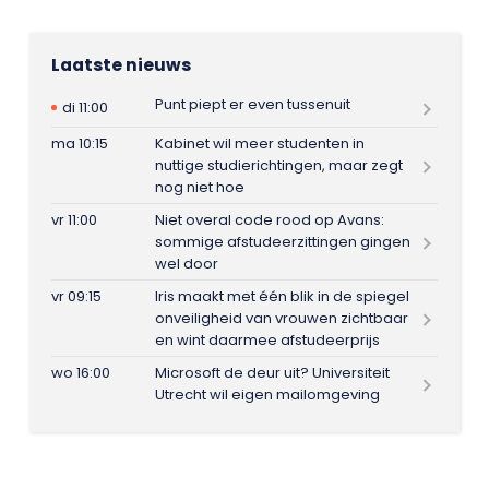
Laatste nieuws
Punt piept er even tussenuit
di 11:00
ma 10:15
Kabinet wil meer studenten in
nuttige studierichtingen, maar zegt
nog niet hoe
vr 11:00
Niet overal code rood op Avans:
sommige afstudeerzittingen gingen
wel door
vr 09:15
Iris maakt met één blik in de spiegel
onveiligheid van vrouwen zichtbaar
en wint daarmee afstudeerprijs
wo 16:00
Microsoft de deur uit? Universiteit
Utrecht wil eigen mailomgeving