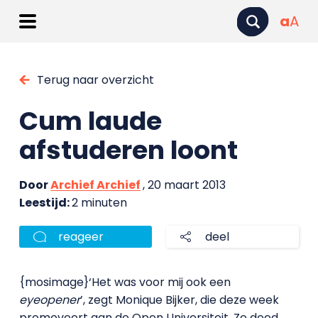
a
A
Terug naar overzicht
Cum laude
afstuderen loont
Door
Archief Archief
, 20 maart 2013
Leestijd:
2 minuten
reageer
deel
{mosimage}‘Het was voor mij ook een
eyeopener
’, zegt Monique Bijker, die deze week
promoveert aan de Open Universiteit. Ze deed