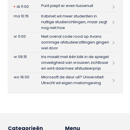
Punt piept er even tussenuit
di 11:00
ma 10:15
Kabinet wil meer studenten in
nuttige studierichtingen, maar zegt
nog niet hoe
vr 11:00
Niet overal code rood op Avans:
sommige afstudeerzittingen gingen
wel door
vr 09:15
Iris maakt met één blik in de spiegel
onveiligheid van vrouwen zichtbaar
en wint daarmee afstudeerprijs
wo 16:00
Microsoft de deur uit? Universiteit
Utrecht wil eigen mailomgeving
Categorieën
Menu