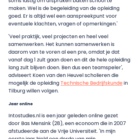
soms lastig om afspraken buiten school te
maken. Wel is de begeleiding van de opleiding
goed. Er is altijd wel een aanspreekpunt voor
eventuele klachten, vragen of opmerkingen.'
'Veel praktijk, veel projecten en heel veel
samenwerken. Het kunnen samenwerken is
daarom van te voren al een pre, omdat je dat
vanaf dag 1 zult gaan doen en dit de hele opleiding
lang zult blijven doen. Ben dus een teamspeler',
adviseert Koen van den Heuvel scholieren die
mogelijk de opleiding
Technische Bedrijfskunde
in
Tilburg willen volgen.
Jaar online
Intostudies.nl is een jaar geleden online gezet
door Bas Mensink (28), een econoom die in 2007
afstudeerde aan de Vrije Universiteit. 'In mijn
eerste jaar hield een derde van mijn