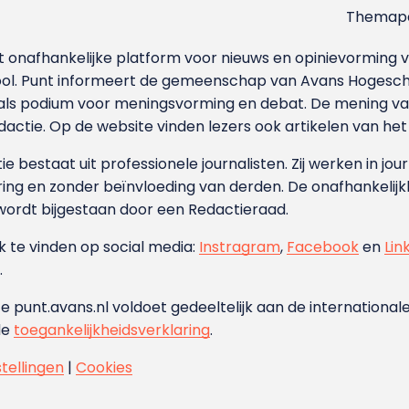
Themapa
et onafhankelijke platform voor nieuws en opinievormin
ool. Punt informeert de gemeenschap van Avans Hogesch
als podium voor meningsvorming en debat. De mening van 
dactie. Op de website vinden lezers ook artikelen van he
e bestaat uit professionele journalisten. Zij werken in jour
ing en zonder beïnvloeding van derden. De onafhankelijk
wordt bijgestaan door een Redactieraad.
ok te vinden op social media:
Instragram
,
Facebook
en
Lin
.
e punt.avans.nl voldoet gedeeltelijk aan de internationale
de
toegankelijkheidsverklaring
.
stellingen
|
Cookies