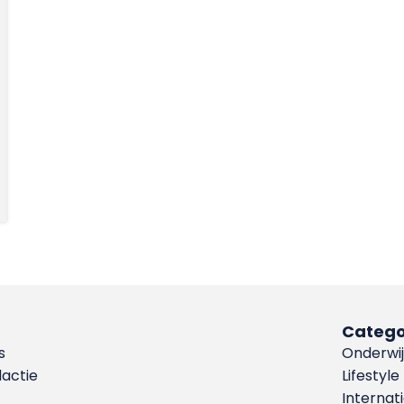
Catego
s
Onderwij
dactie
Lifestyle
Internat