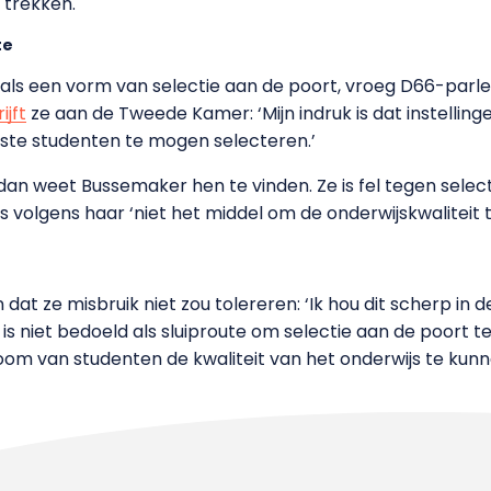
 trekken.
te
 als een vorm van selectie aan de poort, vroeg D66-par
ijft
ze aan de Tweede Kamer: ‘Mijn indruk is dat instellin
este studenten te mogen selecteren.’
 dan weet Bussemaker hen te vinden. Ze is fel tegen sele
s volgens haar ‘niet het middel om de onderwijskwaliteit 
n dat ze misbruik niet zou tolereren: ‘Ik hou dit scherp 
 is niet bedoeld als sluiproute om selectie aan de poort t
room van studenten de kwaliteit van het onderwijs te ku