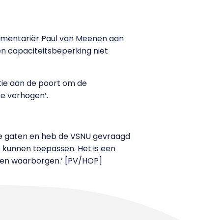
lementariër Paul van Meenen aan
gen capaciteitsbeperking niet
ctie aan de poort om de
te verhogen’.
in de gaten en heb de VSNU gevraagd
e kunnen toepassen. Het is een
nnen waarborgen.’ [PV/HOP]