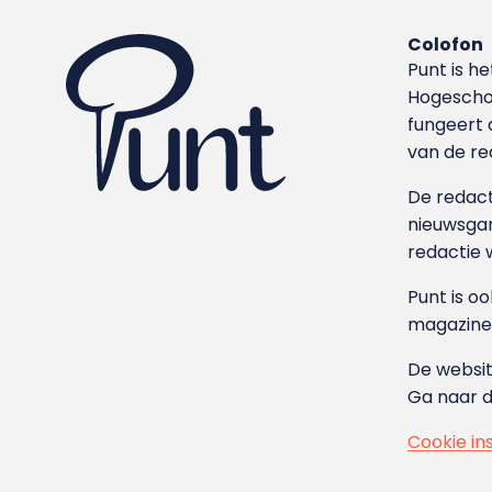
Colofon
Punt is h
Hoge­sch
fungeert 
van de re
De redacti
nieuwsgar
redactie 
Punt is o
magazine
De websit
Ga naar 
Cookie in