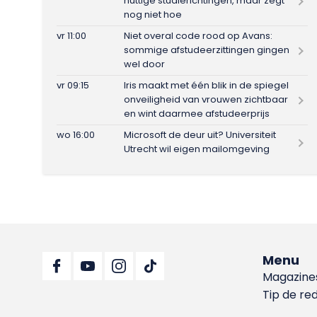
nuttige studierichtingen, maar zegt
nog niet hoe
vr 11:00
Niet overal code rood op Avans:
sommige afstudeerzittingen gingen
wel door
vr 09:15
Iris maakt met één blik in de spiegel
onveiligheid van vrouwen zichtbaar
en wint daarmee afstudeerprijs
wo 16:00
Microsoft de deur uit? Universiteit
Utrecht wil eigen mailomgeving
Menu
Magazine
Tip de re