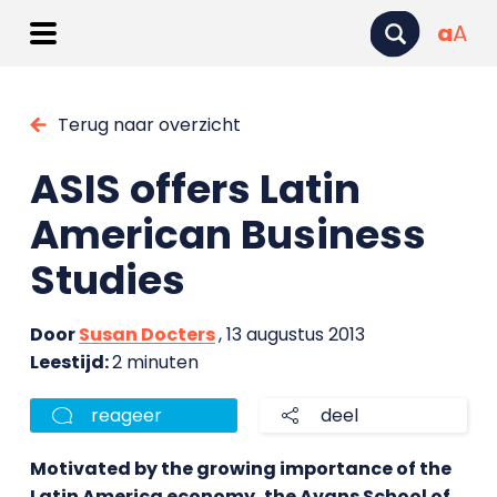
a
A
Terug naar overzicht
ASIS offers Latin
American Business
Studies
Door
Susan Docters
, 13 augustus 2013
Leestijd:
2 minuten
reageer
deel
Motivated by the growing importance of the
Latin America economy, the Avans School of