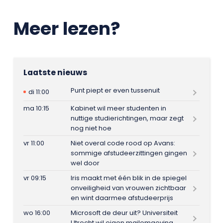
Meer lezen?
Laatste nieuws
Punt piept er even tussenuit
di 11:00
ma 10:15
Kabinet wil meer studenten in
nuttige studierichtingen, maar zegt
nog niet hoe
vr 11:00
Niet overal code rood op Avans:
sommige afstudeerzittingen gingen
wel door
vr 09:15
Iris maakt met één blik in de spiegel
onveiligheid van vrouwen zichtbaar
en wint daarmee afstudeerprijs
wo 16:00
Microsoft de deur uit? Universiteit
Utrecht wil eigen mailomgeving