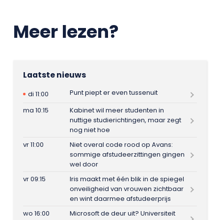
Meer lezen?
Laatste nieuws
Punt piept er even tussenuit
di 11:00
ma 10:15
Kabinet wil meer studenten in
nuttige studierichtingen, maar zegt
nog niet hoe
vr 11:00
Niet overal code rood op Avans:
sommige afstudeerzittingen gingen
wel door
vr 09:15
Iris maakt met één blik in de spiegel
onveiligheid van vrouwen zichtbaar
en wint daarmee afstudeerprijs
wo 16:00
Microsoft de deur uit? Universiteit