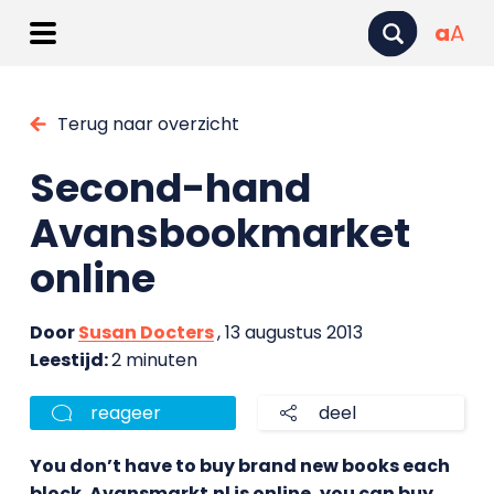
a
A
Terug naar overzicht
Second-hand
Avansbookmarket
online
Door
Susan Docters
, 13 augustus 2013
Leestijd:
2 minuten
reageer
deel
You don’t have to buy brand new books each
block. Avansmarkt.nl is online, you can buy