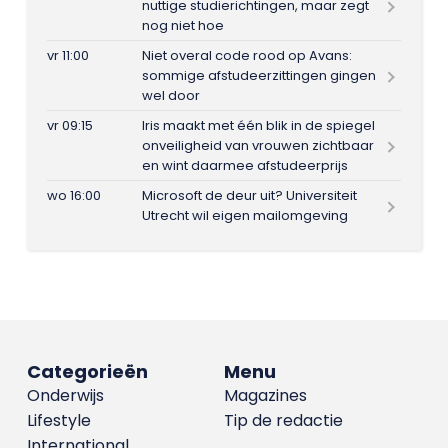
nuttige studierichtingen, maar zegt
nog niet hoe
vr 11:00
Niet overal code rood op Avans:
sommige afstudeerzittingen gingen
wel door
vr 09:15
Iris maakt met één blik in de spiegel
onveiligheid van vrouwen zichtbaar
en wint daarmee afstudeerprijs
wo 16:00
Microsoft de deur uit? Universiteit
Utrecht wil eigen mailomgeving
Categorieën
Menu
Onderwijs
Magazines
Lifestyle
Tip de redactie
International