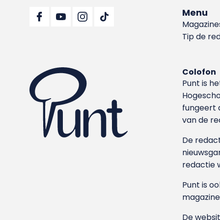
Menu
Magazine
Tip de re
Colofon
Punt is h
Hoge­sch
fungeert 
van de re
De redacti
nieuwsgar
redactie 
Punt is o
magazine
De websit