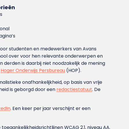
rieën
s
ional
gina’s
g voor studenten en medewerkers van Avans
ool over voor hen relevante onderwerpen en
derden is daarbij niet noodzakelijk de mening
t
Hoger Onderwijs Persbureau
(HOP).
nalistieke onafhankelijkheid, op basis van vrije
heid is geborgd door een
redactiestatuut
. De
kedIn
. Een keer per jaar verschijnt er een
 toegankelijkheidsrichtlijnen WCAG 2.1, niveau AA.