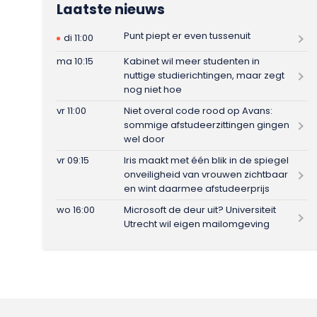
Laatste nieuws
Punt piept er even tussenuit
di 11:00
ma 10:15
Kabinet wil meer studenten in
nuttige studierichtingen, maar zegt
nog niet hoe
vr 11:00
Niet overal code rood op Avans:
sommige afstudeerzittingen gingen
wel door
vr 09:15
Iris maakt met één blik in de spiegel
onveiligheid van vrouwen zichtbaar
en wint daarmee afstudeerprijs
wo 16:00
Microsoft de deur uit? Universiteit
Utrecht wil eigen mailomgeving