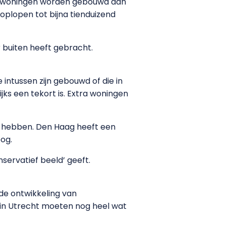
enwoningen worden gebouwd dan
plopen tot bijna tienduizend
ar buiten heeft gebracht.
ntussen zijn gebouwd of die in
jks een tekort is. Extra woningen
ig hebben. Den Haag heeft een
og.
servatief beeld’ geeft.
de ontwikkeling van
 in Utrecht moeten nog heel wat