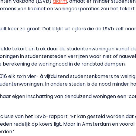
denten Vakbond (LSVb)
alarm
, omdat er minder student
mens van kabinet en woningcorporaties zou het tekort o
alf keer zo groot. Dat blijkt uit cijfers die de LSVb zelf na
lde tekort en trok daar de studentenwoningen vanaf die i
woningen in studentensteden verrijzen waar niet of nauweli
ze berekening de woningnood in de randstad dempen.
16 elk zo’n vier- à vijfduizend studentenkamers te wein
studentenwoningen. In andere steden is de nood minder ho
 haar eigen inschatting van tienduizend woningen een ‘con
clusie van het LSVb-rapport: ‘Er kan gesteld worden dat 
den redelijk op koers ligt. Maar in Amsterdam en vooral
rden.’