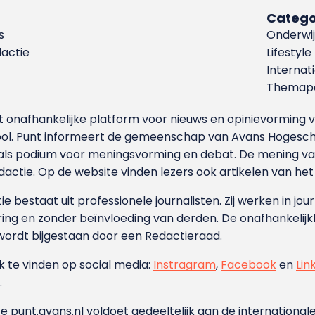
Catego
s
Onderwij
dactie
Lifestyle
Internat
Themapa
et onafhankelijke platform voor nieuws en opinievormin
ool. Punt informeert de gemeenschap van Avans Hogesch
als podium voor meningsvorming en debat. De mening van 
dactie. Op de website vinden lezers ook artikelen van he
e bestaat uit professionele journalisten. Zij werken in jour
ing en zonder beïnvloeding van derden. De onafhankelijk
wordt bijgestaan door een Redactieraad.
ok te vinden op social media:
Instragram
,
Facebook
en
Lin
.
e punt.avans.nl voldoet gedeeltelijk aan de internationale