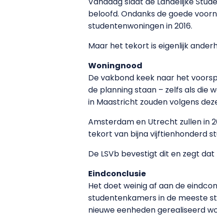
Vandaag slaat de Landelijke Stu
beloofd. Ondanks de goede voorne
studentenwoningen in 2016.
Maar het tekort is eigenlijk anderh
Woningnood
De vakbond keek naar het voorspe
de planning staan – zelfs als die 
in Maastricht zouden volgens de
Amsterdam en Utrecht zullen in 20
tekort van bijna vijftienhonderd 
De LSVb bevestigt dit en zegt dat
Eindconclusie
Het doet weinig af aan de eindcon
studentenkamers in de meeste ste
nieuwe eenheden gerealiseerd wo