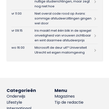
nuttige studierichtingen, maar zegt
nog niet hoe
vr 11:00
Niet overal code rood op Avans:
sommige afstudeerzittingen gingen
wel door
vr 09:15
Iris maakt met één blik in de spiegel
onveiligheid van vrouwen zichtbaar
en wint daarmee afstudeerprijs
wo 16:00
Microsoft de deur uit? Universiteit
Utrecht wil eigen mailomgeving
Categorieën
Menu
Onderwijs
Magazines
Lifestyle
Tip de redactie
International