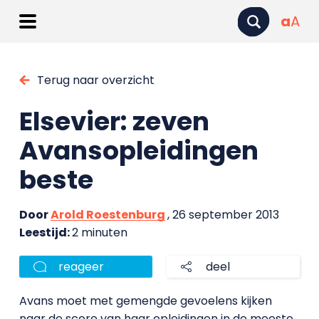
a
A
Terug naar overzicht
Elsevier: zeven
Avansopleidingen
beste
Door
Arold Roestenburg
, 26 september 2013
Leestijd:
2 minuten
reageer
deel
Avans moet met gemengde gevoelens kijken
naar de score van haar opleidingen in de meeste