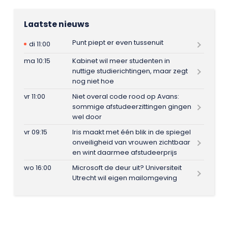
Laatste nieuws
Punt piept er even tussenuit
di 11:00
ma 10:15
Kabinet wil meer studenten in
nuttige studierichtingen, maar zegt
nog niet hoe
vr 11:00
Niet overal code rood op Avans:
sommige afstudeerzittingen gingen
wel door
vr 09:15
Iris maakt met één blik in de spiegel
onveiligheid van vrouwen zichtbaar
en wint daarmee afstudeerprijs
wo 16:00
Microsoft de deur uit? Universiteit
Utrecht wil eigen mailomgeving