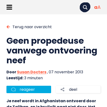
a
A
Terug naar overzicht
Geen propedeuse
vanwege ontvoering
neef
Door
Susan Docters
, 07 november 2013
Leestijd:
3 minuten
reageer
deel
Je neef wordt in Afghanistan ontvoerd door
de Taliban, en je bruiloft gaat niet door. Het