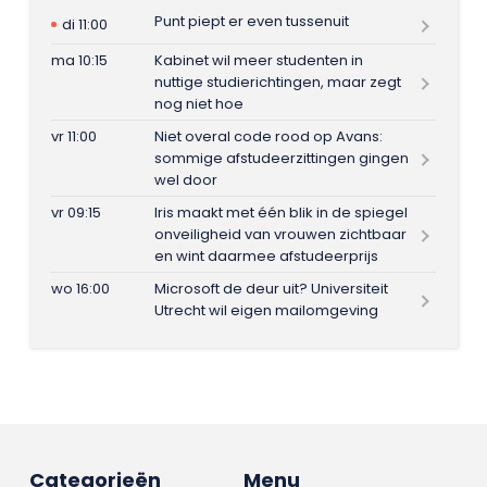
Punt piept er even tussenuit
di 11:00
ma 10:15
Kabinet wil meer studenten in
nuttige studierichtingen, maar zegt
nog niet hoe
vr 11:00
Niet overal code rood op Avans:
sommige afstudeerzittingen gingen
wel door
vr 09:15
Iris maakt met één blik in de spiegel
onveiligheid van vrouwen zichtbaar
en wint daarmee afstudeerprijs
wo 16:00
Microsoft de deur uit? Universiteit
Utrecht wil eigen mailomgeving
Categorieën
Menu