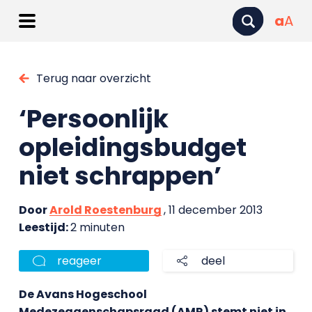
a
A
Terug naar overzicht
‘Persoonlijk
opleidingsbudget
niet schrappen’
Door
Arold Roestenburg
, 11 december 2013
Leestijd:
2 minuten
reageer
deel
De Avans Hogeschool
Medezeggenschapsraad (AMR) stemt niet in