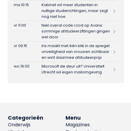
ma 10:15
Kabinet wil meer studenten in
nuttige studierichtingen, maar zegt
nog niet hoe
vr 11:00
Niet overal code rood op Avans:
sommige afstudeerzittingen gingen
wel door
vr 09:15
Iris maakt met één blik in de spiegel
onveiligheid van vrouwen zichtbaar
en wint daarmee afstudeerprijs
wo 16:00
Microsoft de deur uit? Universiteit
Utrecht wil eigen mailomgeving
Categorieën
Menu
Onderwijs
Magazines