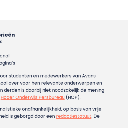
rieën
s
ional
gina’s
g voor studenten en medewerkers van Avans
ool over voor hen relevante onderwerpen en
derden is daarbij niet noodzakelijk de mening
t
Hoger Onderwijs Persbureau
(HOP).
nalistieke onafhankelijkheid, op basis van vrije
heid is geborgd door een
redactiestatuut
. De