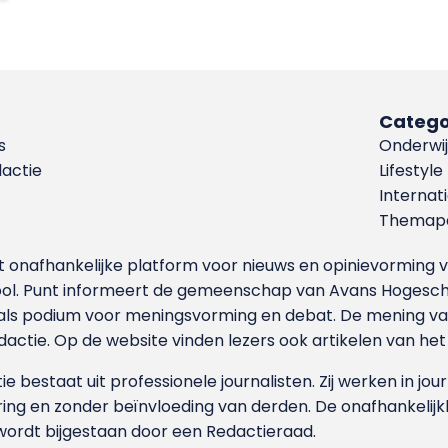
Catego
s
Onderwij
dactie
Lifestyle
Internat
Themapa
et onafhankelijke platform voor nieuws en opinievormin
ool. Punt informeert de gemeenschap van Avans Hogesch
als podium voor meningsvorming en debat. De mening van 
dactie. Op de website vinden lezers ook artikelen van he
e bestaat uit professionele journalisten. Zij werken in jour
ing en zonder beïnvloeding van derden. De onafhankelijk
wordt bijgestaan door een Redactieraad.