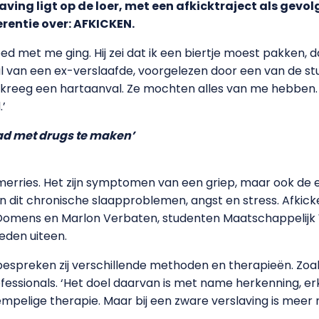
laving ligt op de loer, met een afkicktraject als gevo
rentie over: AFKICKEN.
ed met me ging. Hij zei dat ik een biertje moest pakken, d
al van een ex-verslaafde, voorgelezen door een van de stude
kreeg een hartaanval. Ze mochten alles van me hebben. Mi
.’
 had met drugs te maken’
tmerries. Het zijn symptomen van een griep, maar ook de ee
ijn dit chronische slaapproblemen, angst en stress. Afkic
 Oomens en Marlon Verbaten, studenten Maatschappelijk
eden uiteen.
bespreken zij verschillende methoden en therapieën. Zoal
fessionals. ‘Het doel daarvan is met name herkenning, e
pelige therapie. Maar bij een zware verslaving is meer no