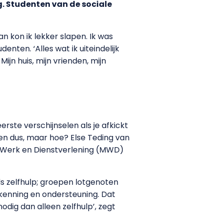
lg. Studenten van de sociale
an kon ik lekker slapen. Ik was
nten. ‘Alles wat ik uiteindelijk
jn huis, mijn vrienden, mijn
rste verschijnselen als je afkickt
ken dus, maar hoe? Else Teding van
 Werk en Dienstverlening (MWD)
s zelfhulp; groepen lotgenoten
rkenning en ondersteuning. Dat
dig dan alleen zelfhulp’, zegt