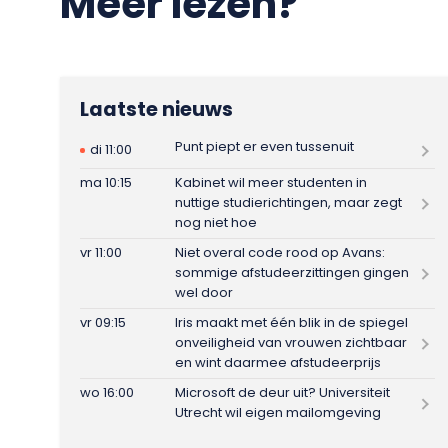
Meer lezen?
Laatste nieuws
Punt piept er even tussenuit
di 11:00
ma 10:15
Kabinet wil meer studenten in
nuttige studierichtingen, maar zegt
nog niet hoe
vr 11:00
Niet overal code rood op Avans:
sommige afstudeerzittingen gingen
wel door
vr 09:15
Iris maakt met één blik in de spiegel
onveiligheid van vrouwen zichtbaar
en wint daarmee afstudeerprijs
wo 16:00
Microsoft de deur uit? Universiteit
Utrecht wil eigen mailomgeving