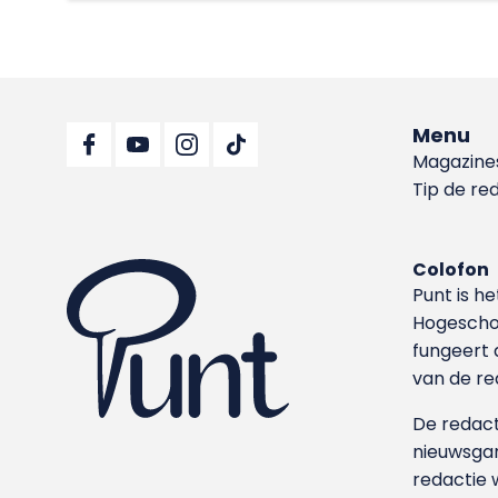
Menu
Magazine
Tip de re
Colofon
Punt is h
Hoge­sch
fungeert 
van de re
De redacti
nieuwsgar
redactie 