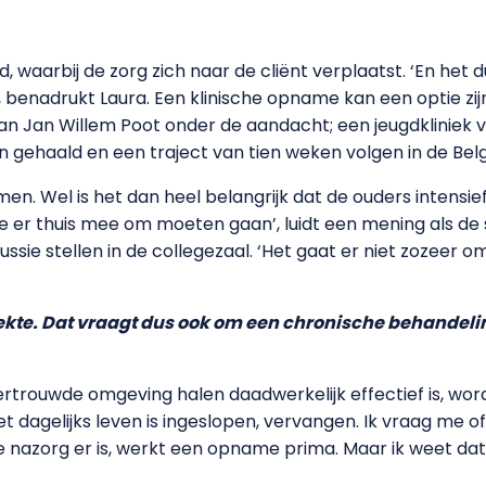
waarbij de zorg zich naar de cliënt verplaatst. ‘En het d
’, benadrukt Laura. Een klinische opname kan een optie zi
an Jan Willem Poot onder de aandacht; een jeugdkliniek 
 gehaald en een traject van tien weken volgen in de Bel
n. Wel is het dan heel belangrijk dat de ouders intensie
 er thuis mee om moeten gaan’, luidt een mening als de st
ussie stellen in de collegezaal. ‘Het gaat er niet zozeer
iekte. Dat vraagt dus ook om een chronische behandeli
vertrouwde omgeving halen daadwerkelijk effectief is, wordt
et dagelijks leven is ingeslopen, vervangen. Ik vraag me of 
e nazorg er is, werkt een opname prima. Maar ik weet dat 