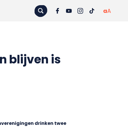
a
A
 blijven is
nverenigingen drinken twee