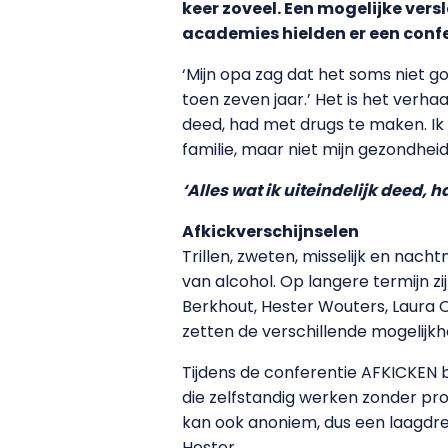
keer zoveel. Een mogelijke vers
academies hielden er een confe
‘Mijn opa zag dat het soms niet go
toen zeven jaar.’ Het is het verha
deed, had met drugs te maken. Ik 
familie, maar niet mijn gezondheid
‘Alles wat ik uiteindelijk deed,
Afkickverschijnselen
Trillen, zweten, misselijk en nach
van alcohol. Op langere termijn z
Berkhout, Hester Wouters, Laura
zetten de verschillende mogelijkh
Tijdens de conferentie AFKICKEN 
die zelfstandig werken zonder pro
kan ook anoniem, dus een laagdrem
Hester.