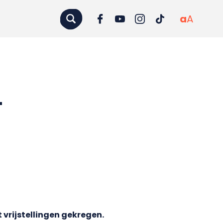
a
A
-
 vrijstellingen gekregen.