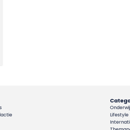
Catego
s
Onderwij
dactie
Lifestyle
Internat
Themapa