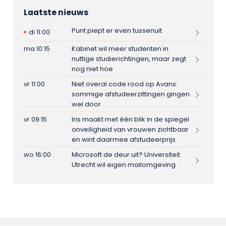
Laatste nieuws
Punt piept er even tussenuit
di 11:00
ma 10:15
Kabinet wil meer studenten in
nuttige studierichtingen, maar zegt
nog niet hoe
vr 11:00
Niet overal code rood op Avans:
sommige afstudeerzittingen gingen
wel door
vr 09:15
Iris maakt met één blik in de spiegel
onveiligheid van vrouwen zichtbaar
en wint daarmee afstudeerprijs
wo 16:00
Microsoft de deur uit? Universiteit
Utrecht wil eigen mailomgeving