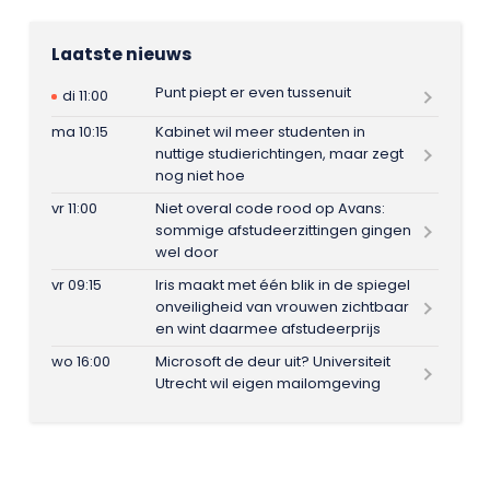
Laatste nieuws
Punt piept er even tussenuit
di 11:00
ma 10:15
Kabinet wil meer studenten in
nuttige studierichtingen, maar zegt
nog niet hoe
vr 11:00
Niet overal code rood op Avans:
sommige afstudeerzittingen gingen
wel door
vr 09:15
Iris maakt met één blik in de spiegel
onveiligheid van vrouwen zichtbaar
en wint daarmee afstudeerprijs
wo 16:00
Microsoft de deur uit? Universiteit
Utrecht wil eigen mailomgeving