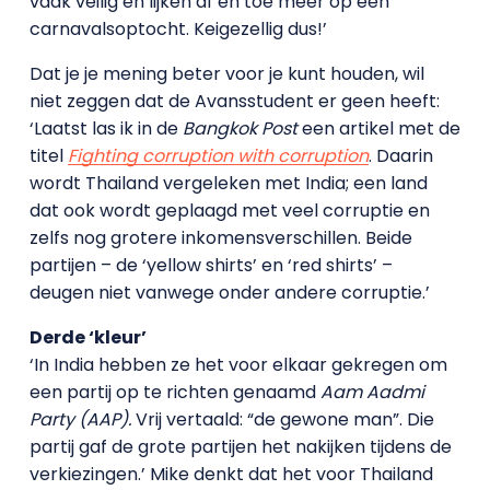
vaak veilig en lijken af en toe meer op een
carnavalsoptocht. Keigezellig dus!’
Dat je je mening beter voor je kunt houden, wil
niet zeggen dat de Avansstudent er geen heeft:
‘Laatst las ik in de
Bangkok Post
een artikel met de
titel
Fighting corruption with corruption
. Daarin
wordt Thailand vergeleken met India; een land
dat ook wordt geplaagd met veel corruptie en
zelfs nog grotere inkomensverschillen.
Beide
partijen – de ‘yellow shirts’ en ‘red shirts’ –
deugen niet vanwege onder andere corruptie.
’
Derde ‘kleur’
‘In India hebben ze het voor elkaar gekregen om
een partij op te richten genaamd
Aam Aadmi
Party (AAP).
Vrij vertaald: “de gewone man”. Die
partij gaf de grote partijen het nakijken tijdens de
verkiezingen.’ Mike denkt dat het voor Thailand