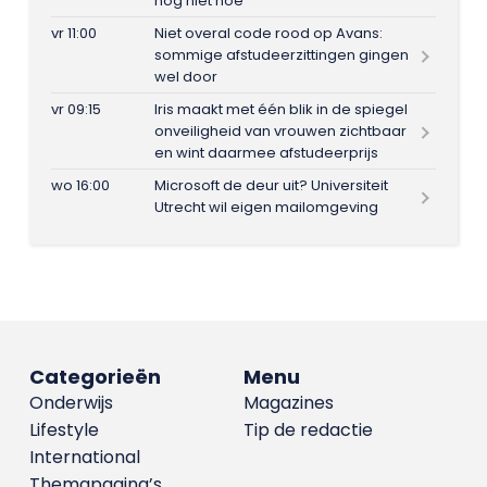
nog niet hoe
vr 11:00
Niet overal code rood op Avans:
sommige afstudeerzittingen gingen
wel door
vr 09:15
Iris maakt met één blik in de spiegel
onveiligheid van vrouwen zichtbaar
en wint daarmee afstudeerprijs
wo 16:00
Microsoft de deur uit? Universiteit
Utrecht wil eigen mailomgeving
Categorieën
Menu
Onderwijs
Magazines
Lifestyle
Tip de redactie
International
Themapagina’s