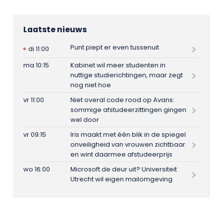
Laatste nieuws
Punt piept er even tussenuit
di 11:00
ma 10:15
Kabinet wil meer studenten in
nuttige studierichtingen, maar zegt
nog niet hoe
vr 11:00
Niet overal code rood op Avans:
sommige afstudeerzittingen gingen
wel door
vr 09:15
Iris maakt met één blik in de spiegel
onveiligheid van vrouwen zichtbaar
en wint daarmee afstudeerprijs
wo 16:00
Microsoft de deur uit? Universiteit
Utrecht wil eigen mailomgeving