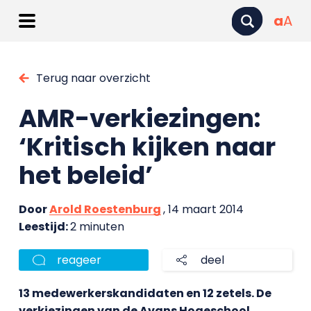
a
A
Terug naar overzicht
AMR-verkiezingen:
‘Kritisch kijken naar
het beleid’
Door
Arold Roestenburg
, 14 maart 2014
Leestijd:
2 minuten
reageer
deel
13 medewerkerskandidaten en 12 zetels. De
verkiezingen van de Avans Hogeschool