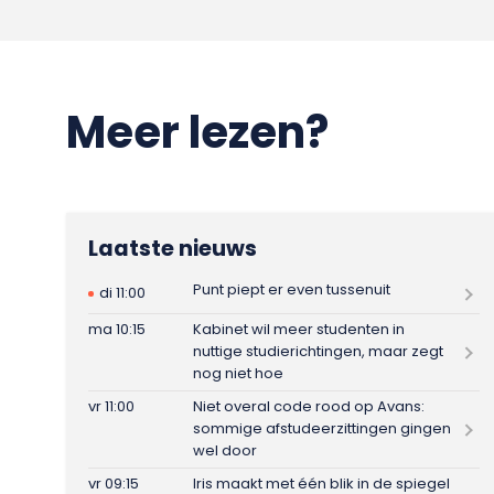
Meer lezen?
Laatste nieuws
Punt piept er even tussenuit
di 11:00
ma 10:15
Kabinet wil meer studenten in
nuttige studierichtingen, maar zegt
nog niet hoe
vr 11:00
Niet overal code rood op Avans:
sommige afstudeerzittingen gingen
wel door
vr 09:15
Iris maakt met één blik in de spiegel