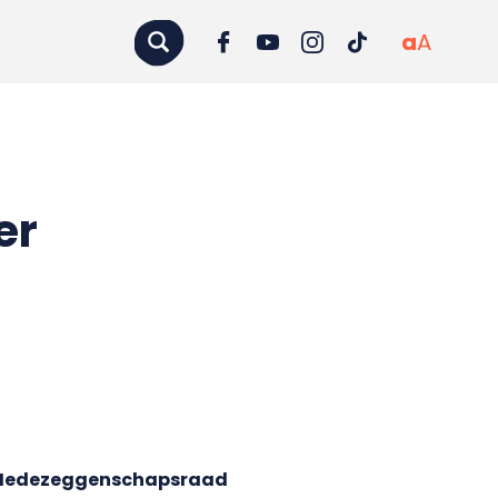
a
A
er
ol Medezeggenschapsraad