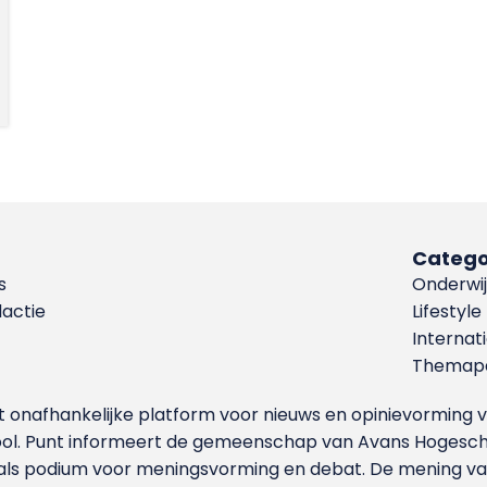
Catego
s
Onderwij
dactie
Lifestyle
Internat
Themapa
et onafhankelijke platform voor nieuws en opinievormin
ool. Punt informeert de gemeenschap van Avans Hogesch
als podium voor meningsvorming en debat. De mening van 