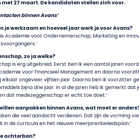
met 27 maart. De kandidaten stellen zich voor.
ontacten binnen Avans’
en je werkzaam en hoeveel jaar werk je voor Avans?
e Academie voor Ondernemerschap, Marketing en Innovati
tsvoorgangers.’
nschap, zo ja welke?
hap is erg uitgebreid. Eerst ben ik een aantal jaren voo
cademie voor Financieel Management en daarna voorzit
j elkaar ongeveer vijftien jaar. Daarna ben ik voorzitter
dels bijna drie jaar. In al die jaren heb ik gemerkt dat j
en dat medezeggenschap er echt toe doet.’
 willen aanpakken binnen Avans, wat moet er anders
aken die veel aandacht verdienen. Dat zijn de vorming va
 in de curricula en het nieuwe meerjarenbeleidsplan.’
je achterban?