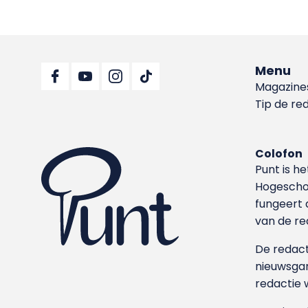
Menu
Magazine
Tip de re
Colofon
Punt is h
Hoge­sch
fungeert 
van de re
De redacti
nieuwsgar
redactie 