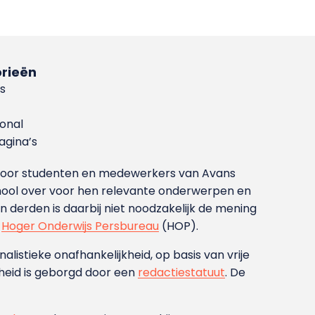
rieën
s
ional
gina’s
g voor studenten en medewerkers van Avans
ool over voor hen relevante onderwerpen en
derden is daarbij niet noodzakelijk de mening
t
Hoger Onderwijs Persbureau
(HOP).
nalistieke onafhankelijkheid, op basis van vrije
heid is geborgd door een
redactiestatuut
. De