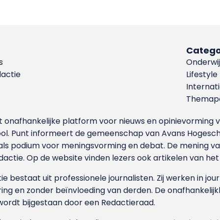
Catego
s
Onderwij
dactie
Lifestyle
Internat
Themapa
et onafhankelijke platform voor nieuws en opinievormin
ool. Punt informeert de gemeenschap van Avans Hogesch
als podium voor meningsvorming en debat. De mening van 
dactie. Op de website vinden lezers ook artikelen van he
e bestaat uit professionele journalisten. Zij werken in jour
ing en zonder beïnvloeding van derden. De onafhankelijk
wordt bijgestaan door een Redactieraad.