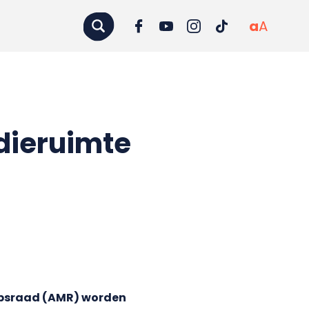
a
A
dieruimte
apsraad (AMR) worden