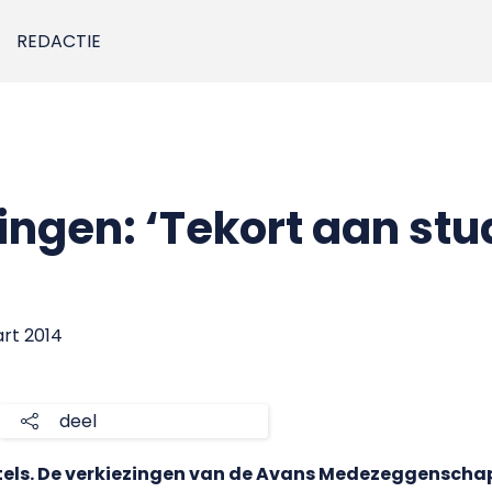
REDACTIE
ngen: ‘Tekort aan stu
art 2014
deel
etels. De verkiezingen van de Avans Medezeggensch