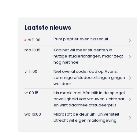
Laatste nieuws
Punt piept er even tussenuit
di 11:00
ma 10:15
Kabinet wil meer studenten in
nuttige studierichtingen, maar zegt
nog niet hoe
vr 11:00
Niet overal code rood op Avans:
sommige afstudeerzittingen gingen
wel door
vr 09:15
Iris maakt met één blik in de spiegel
onveiligheid van vrouwen zichtbaar
en wint daarmee afstudeerprijs
wo 16:00
Microsoft de deur uit? Universiteit
Utrecht wil eigen mailomgeving