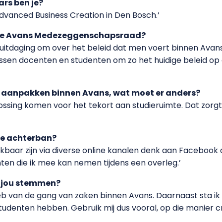
ars ben je?
dvanced Business Creation in Den Bosch.’
 de Avans Medezeggenschapsraad?
en uitdaging om over het beleid dat men voert binnen Avans 
ussen docenten en studenten om zo het huidige beleid op 
len aanpakken binnen Avans, wat moet er anders?
ossing komen voor het tekort aan studieruimte. Dat zorgt 
je achterban?
ikbaar zijn via diverse online kanalen denk aan Facebook o
ten die ik mee kan nemen tijdens een overleg.’
 jou stemmen?
eb van de gang van zaken binnen Avans. Daarnaast sta ik t
udenten hebben. Gebruik mij dus vooral, op die manier