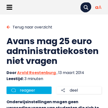
a
A
Terug naar overzicht
Avans mag 25 euro
administratiekosten
niet vragen
Door
Arold Roestenburg
, 13 maart 2014
Leestijd:
3 minuten
reageer
deel
Onderwijsinstellingen mogen geen
vergoeding vragen van studenten die zich te