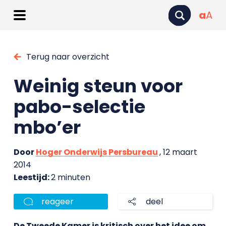
a
A
Terug naar overzicht
Weinig steun voor
pabo-selectie
mbo’er
Door
Hoger Onderwijs Persbureau
, 12 maart
2014
Leestijd:
2 minuten
reageer
deel
De Tweede Kamer is kritisch over het idee om