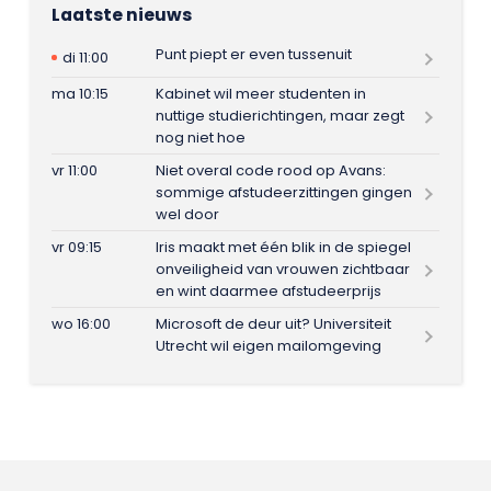
Laatste nieuws
Punt piept er even tussenuit
di 11:00
ma 10:15
Kabinet wil meer studenten in
nuttige studierichtingen, maar zegt
nog niet hoe
vr 11:00
Niet overal code rood op Avans:
sommige afstudeerzittingen gingen
wel door
vr 09:15
Iris maakt met één blik in de spiegel
onveiligheid van vrouwen zichtbaar
en wint daarmee afstudeerprijs
wo 16:00
Microsoft de deur uit? Universiteit
Utrecht wil eigen mailomgeving