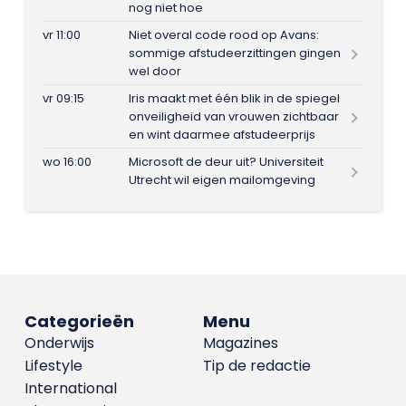
nog niet hoe
vr 11:00
Niet overal code rood op Avans:
sommige afstudeerzittingen gingen
wel door
vr 09:15
Iris maakt met één blik in de spiegel
onveiligheid van vrouwen zichtbaar
en wint daarmee afstudeerprijs
wo 16:00
Microsoft de deur uit? Universiteit
Utrecht wil eigen mailomgeving
Categorieën
Menu
Onderwijs
Magazines
Lifestyle
Tip de redactie
International