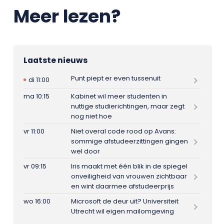
Meer lezen?
Laatste nieuws
Punt piept er even tussenuit
di 11:00
ma 10:15
Kabinet wil meer studenten in
nuttige studierichtingen, maar zegt
nog niet hoe
vr 11:00
Niet overal code rood op Avans:
sommige afstudeerzittingen gingen
wel door
vr 09:15
Iris maakt met één blik in de spiegel
onveiligheid van vrouwen zichtbaar
en wint daarmee afstudeerprijs
wo 16:00
Microsoft de deur uit? Universiteit
Utrecht wil eigen mailomgeving