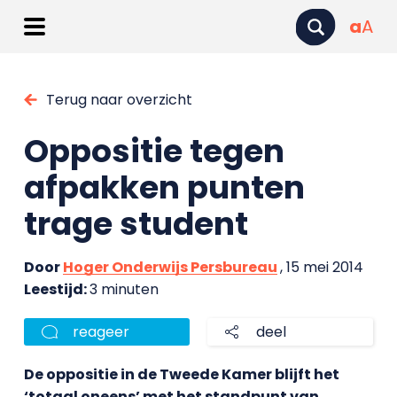
a
A
Terug naar overzicht
Oppositie tegen
afpakken punten
trage student
Door
Hoger Onderwijs Persbureau
, 15 mei 2014
Leestijd:
3 minuten
reageer
deel
De oppositie in de Tweede Kamer blijft het
‘totaal oneens’ met het standpunt van