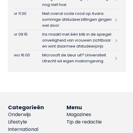
nog niet hoe
vr 11:00
Niet overal code rood op Avans:
sommige afstudeerzittingen gingen
wel door
vr 09:15
Iris maakt met één blik in de spiegel
onveiligheid van vrouwen zichtbaar
en wint daarmee afstudeerprijs
wo 16:00
Microsoft de deur uit? Universiteit
Utrecht wil eigen mailomgeving
Categorieën
Menu
Onderwijs
Magazines
Lifestyle
Tip de redactie
International