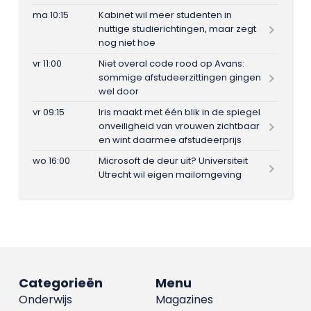
ma 10:15
Kabinet wil meer studenten in
nuttige studierichtingen, maar zegt
nog niet hoe
vr 11:00
Niet overal code rood op Avans:
sommige afstudeerzittingen gingen
wel door
vr 09:15
Iris maakt met één blik in de spiegel
onveiligheid van vrouwen zichtbaar
en wint daarmee afstudeerprijs
wo 16:00
Microsoft de deur uit? Universiteit
Utrecht wil eigen mailomgeving
Categorieën
Menu
Onderwijs
Magazines