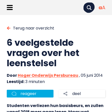
a
A
Terug naar overzicht
6 veelgestelde
vragen over het
leenstelsel
Door
Hoger Onderwijs Persbureau
, 05 juni 2014
Leestijd:
3 minuten
reageer
deel
Studenten verliezen hun basisbeurs, en zullen
vanaf 2015 meer gaan lenen. Maar wat