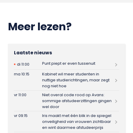
Meer lezen?
Laatste nieuws
Punt piept er even tussenuit
di 11:00
ma 10:15
Kabinet wil meer studenten in
nuttige studierichtingen, maar zegt
nog niet hoe
vr 11:00
Niet overal code rood op Avans:
sommige afstudeerzittingen gingen
wel door
vr 09:15
Iris maakt met één blik in de spiegel
onveiligheid van vrouwen zichtbaar
en wint daarmee afstudeerprijs