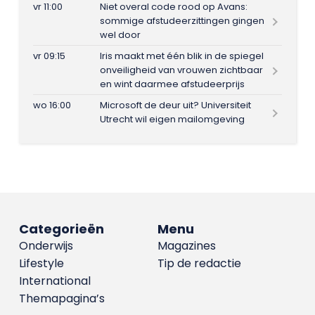
vr 11:00
Niet overal code rood op Avans:
sommige afstudeerzittingen gingen
wel door
vr 09:15
Iris maakt met één blik in de spiegel
onveiligheid van vrouwen zichtbaar
en wint daarmee afstudeerprijs
wo 16:00
Microsoft de deur uit? Universiteit
Utrecht wil eigen mailomgeving
Categorieën
Menu
Onderwijs
Magazines
Lifestyle
Tip de redactie
International
Themapagina’s