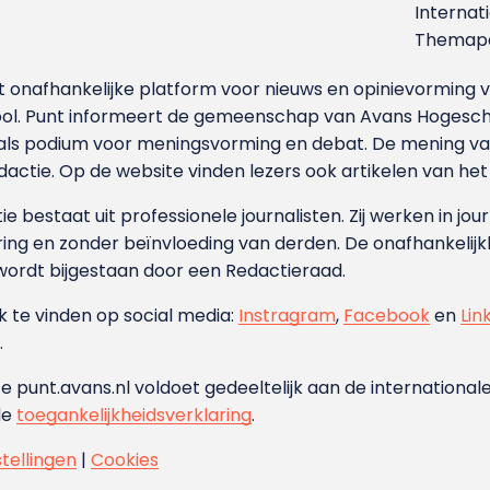
Internat
Themapa
et onafhankelijke platform voor nieuws en opinievormin
ool. Punt informeert de gemeenschap van Avans Hogesch
als podium voor meningsvorming en debat. De mening van 
dactie. Op de website vinden lezers ook artikelen van he
e bestaat uit professionele journalisten. Zij werken in jour
ing en zonder beïnvloeding van derden. De onafhankelijk
wordt bijgestaan door een Redactieraad.
ok te vinden op social media:
Instragram
,
Facebook
en
Lin
.
e punt.avans.nl voldoet gedeeltelijk aan de internationale
de
toegankelijkheidsverklaring
.
stellingen
|
Cookies