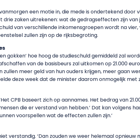
anmorgen een motie in, die mede is ondertekend door vijf
drie zaken uitrekenen: wat de gedragseffecten zijn va
huld van verschillende inkomensgroepen wordt na vier, vi
nstelsel zullen zijn op de rijksbegroting.
es
aten gokken’ hoe hoog de studieschuld gemiddeld zal wor
afschaffen van de basisbeurs zal uitkomen op 21.000 eur
ullen meer geld van hun ouders krijgen, meer gaan werke
elde deze week dat de minister daarom onmogelijk met 
 ‘Het CPB baseert zich op aannames. Het bedrag van 21.00
sen die er verstand van hebben.’ Dat kan volgens haar 
nnen voorspellen wat de effecten zullen zijn.’
 niet verstandig. ‘Dan zouden we weer helemaal opnieuw 