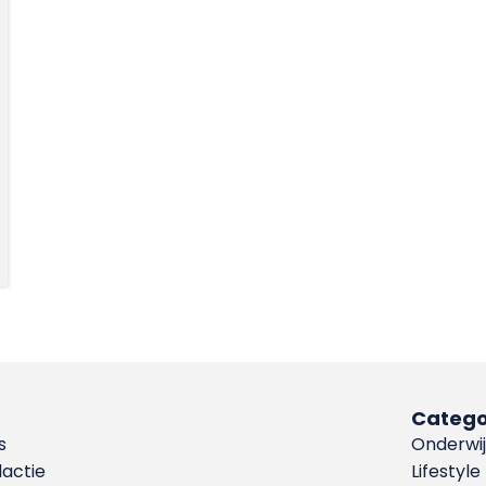
Catego
s
Onderwij
dactie
Lifestyle