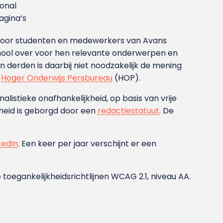
ional
gina’s
g voor studenten en medewerkers van Avans
ool over voor hen relevante onderwerpen en
derden is daarbij niet noodzakelijk de mening
t
Hoger Onderwijs Persbureau
(HOP).
nalistieke onafhankelijkheid, op basis van vrije
heid is geborgd door een
redactiestatuut
. De
kedIn
. Een keer per jaar verschijnt er een
 toegankelijkheidsrichtlijnen WCAG 2.1, niveau AA.