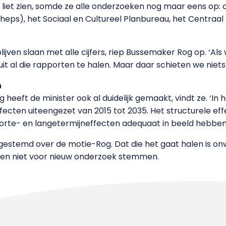
 liet zien, somde ze alle onderzoeken nog maar eens op: 
Cheps), het Sociaal en Cultureel Planbureau, het Centraal
ijven slaan met alle cijfers, riep Bussemaker Rog op. ‘Als
 uit al die rapporten te halen. Maar daar schieten we niet
n
 heeft de minister ook al duidelijk gemaakt, vindt ze. ‘In
cten uiteengezet van 2015 tot 2035. Het structurele effe
rte- en langetermijneffecten adequaat in beeld hebben
stemd over de motie-Rog. Dat die het gaat halen is onwaar
ullen niet voor nieuw onderzoek stemmen.