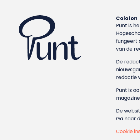
Colofon
Punt is h
Hoge­sch
fungeert 
van de re
De redacti
nieuwsgar
redactie 
Punt is o
magazine
De websit
Ga naar 
Cookie in