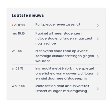
Laatste nieuws
Punt piept er even tussenuit
di 11:00
ma 10:15
Kabinet wil meer studenten in
nuttige studierichtingen, maar zegt
nog niet hoe
vr 11:00
Niet overal code rood op Avans:
sommige afstudeerzittingen gingen
wel door
vr 09:15
Iris maakt met één blik in de spiegel
onveiligheid van vrouwen zichtbaar
en wint daarmee afstudeerprijs
wo 16:00
Microsoft de deur uit? Universiteit
Utrecht wil eigen mailomgeving