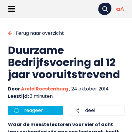
a
A
Terug naar overzicht
Duurzame
Bedrijfsvoering al 12
jaar vooruitstrevend
Door
Arold Roestenburg
, 24 oktober 2014
Leestijd:
3 minuten
reageer
deel
Waar de meeste lectoren voor vier of acht
jaar verbonden zijn aan een lectoraat, heeft