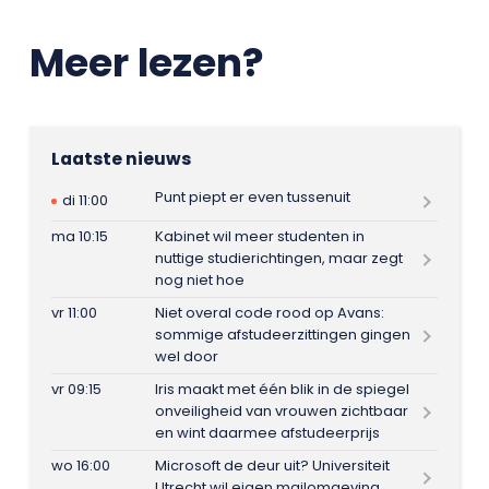
Meer lezen?
Laatste nieuws
Punt piept er even tussenuit
di 11:00
ma 10:15
Kabinet wil meer studenten in
nuttige studierichtingen, maar zegt
nog niet hoe
vr 11:00
Niet overal code rood op Avans:
sommige afstudeerzittingen gingen
wel door
vr 09:15
Iris maakt met één blik in de spiegel
onveiligheid van vrouwen zichtbaar
en wint daarmee afstudeerprijs
wo 16:00
Microsoft de deur uit? Universiteit
Utrecht wil eigen mailomgeving