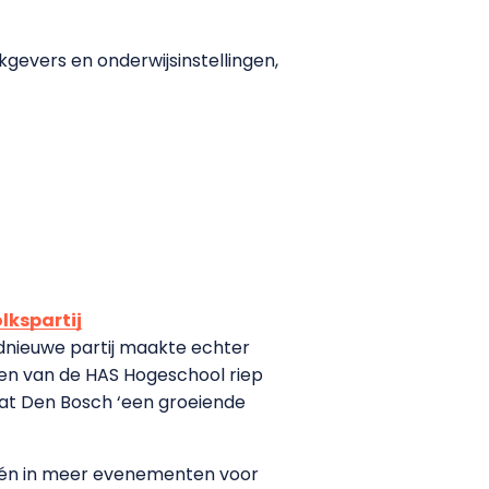
evers en onderwijsinstellingen,
lkspartij
oednieuwe partij maakte echter
ten van de HAS Hogeschool riep
 dat Den Bosch ‘een groeiende
n én in meer evenementen voor