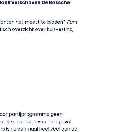
donk verschoven de Bossche
tudenten het meest te bieden?
Punt
sch overzicht over huisvesting,
n haar partijprogramma geen
tij zich echter voor het geval
ners is nu eenmaal heel veel aan de