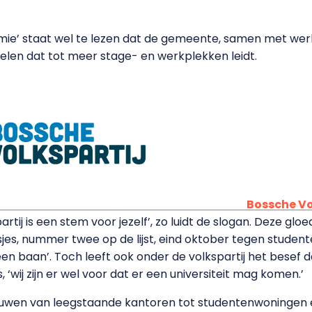
e’ staat wel te lezen dat de gemeente, samen met werkg
elen dat tot meer stage- en werkplekken leidt.
Bossche Vo
tij is een stem voor jezelf’, zo luidt de slogan. Deze gl
es, nummer twee op de lijst, eind oktober tegen studen
een baan’. Toch leeft ook onder de volkspartij het besef
, ‘wij zijn er wel voor dat er een universiteit mag komen.’
ombouwen van leegstaande kantoren tot studentenwoninge