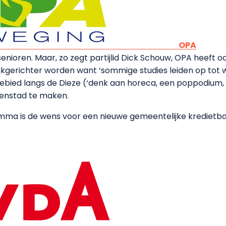
OPA
p senioren. Maar, zo zegt partijlid Dick Schouw, OPA heef
kgerichter worden want ‘sommige studies leiden op tot w
ebied langs de Dieze (‘denk aan horeca, een poppodium, 
enstad te maken.
ramma is de wens voor een nieuwe gemeentelijke krediet