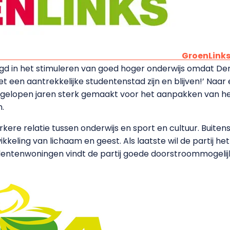
GroenLink
gd in het stimuleren van goed hoger onderwijs omdat Den 
t een aantrekkelijke studentenstad zijn en blijven!’ Naa
afgelopen jaren sterk gemaakt voor het aanpakken van h
n.
kere relatie tussen onderwijs en sport en cultuur. Buiten
ikkeling van lichaam en geest. Als laatste wil de partij h
entenwoningen vindt de partij goede doorstroommogeli