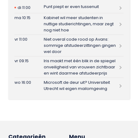
Punt piept er even tussenuit
di 11:00
ma 10:15
Kabinet wil meer studenten in
nuttige studierichtingen, maar zegt
nog niet hoe
vr 11:00
Niet overal code rood op Avans:
sommige afstudeerzittingen gingen
wel door
vr 09:15
Iris maakt met één blik in de spiegel
onveiligheid van vrouwen zichtbaar
en wint daarmee afstudeerprijs
wo 16:00
Microsoft de deur uit? Universiteit
Utrecht wil eigen mailomgeving
Categorieën
Menu