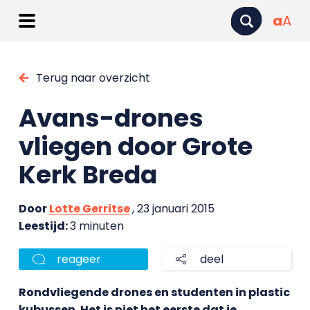
a
A
Terug naar overzicht
Avans-drones
vliegen door Grote
Kerk Breda
Door
Lotte Gerritse
, 23 januari 2015
Leestijd:
3 minuten
reageer
deel
Rondvliegende drones en studenten in plastic
kubussen. Het is niet het eerste dat je