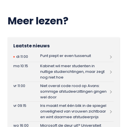
Meer lezen?
Laatste nieuws
Punt piept er even tussenuit
di 11:00
ma 10:15
Kabinet wil meer studenten in
nuttige studierichtingen, maar zegt
nog niet hoe
vr 11:00
Niet overal code rood op Avans:
sommige afstudeerzittingen gingen
wel door
vr 09:15
Iris maakt met één blik in de spiegel
onveiligheid van vrouwen zichtbaar
en wint daarmee afstudeerprijs
wo 16:00
Microsoft de deur uit? Universiteit