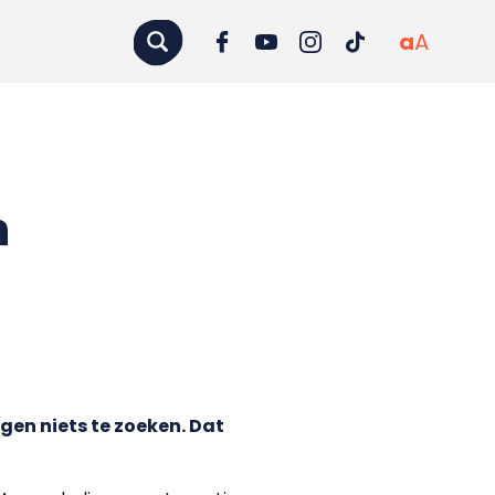
a
A
n
gen niets te zoeken. Dat