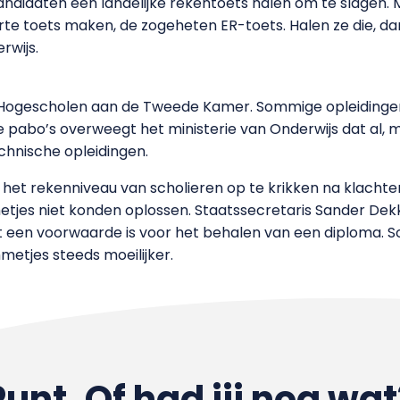
ndidaten een landelijke rekentoets halen om te slagen. 
 toets maken, de zogeheten ER-toets. Halen ze die, d
rwijs.
 Hogescholen aan de Tweede Kamer. Sommige opleidinge
pabo’s overweegt het ministerie van Onderwijs dat al, 
chnische opleidingen.
 het rekenniveau van scholieren op te krikken na klachte
tjes niet konden oplossen. Staatssecretaris Sander Dek
rst een voorwaarde is voor het behalen van een diploma. 
etjes steeds moeilijker.
Punt. Of had jij nog wat