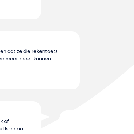
 en dat ze die rekentoets
reen maar moet kunnen
k of
 nul komma