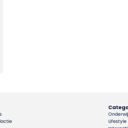
Catego
s
Onderwij
dactie
Lifestyle