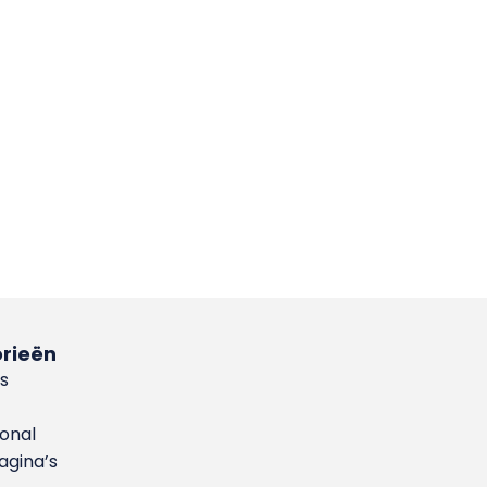
rieën
s
ional
gina’s