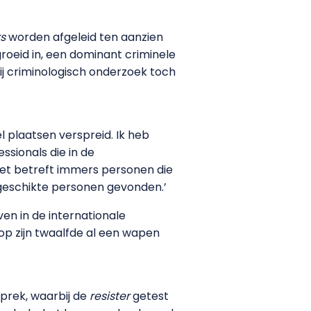
rs
worden afgeleid ten aanzien
groeid in, een dominant criminele
ij criminologisch onderzoek toch
l plaatsen verspreid. Ik heb
sionals die in de
 Het betreft immers personen die
 geschikte personen gevonden.’
ven in de internationale
d op zijn twaalfde al een wapen
prek, waarbij de
resister
getest