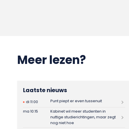
Meer lezen?
Laatste nieuws
Punt piept er even tussenuit
di 11:00
ma 10:15
Kabinet wil meer studenten in
nuttige studierichtingen, maar zegt
nog niet hoe