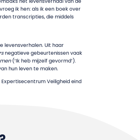
iembaks het levensverhaal van de
vroeg ik hen: als ik een boek over
rden transcripties, die middels
e levensverhalen. Uit haar
rs
negatieve gebeurtenissen vaak
 men
(‘Ik heb mijzelf gevormd’).
s van hun leven te maken.
 Expertisecentrum Veiligheid eind
?