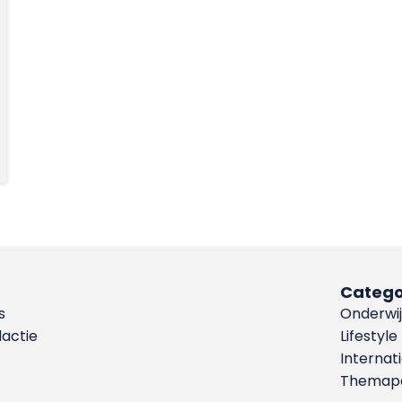
Catego
s
Onderwij
dactie
Lifestyle
Internat
Themapa