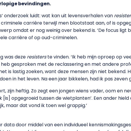
rlopige bevindingen.
’ onderzoek luidt: wat kan uit levensverhalen van
resiste
criminele carrière terwijl men blootstaat aan, of is opge
erp omdat er nog weinig over bekend is. ‘De focus ligt b
le carrière of op oud-criminelen.
tig was deze
resisters
te vinden. ‘Ik heb mijn oproep op vee
k heb gesproken met de reclassering en met andere profes
et is lastig zoeken, want deze mensen zijn niet bekend.
oen in het leven. Na een jaar bikkelen, had ik pas zeven
t, zijn heftig. Zo zegt een jongen wiens vader, oom en ne
lijk [is] opgegroeid tussen de wietplanten’. Een ander hiel
lijk, maar dat vond ik toen wel grappig.’
data door middel van een individueel kennismakingsges