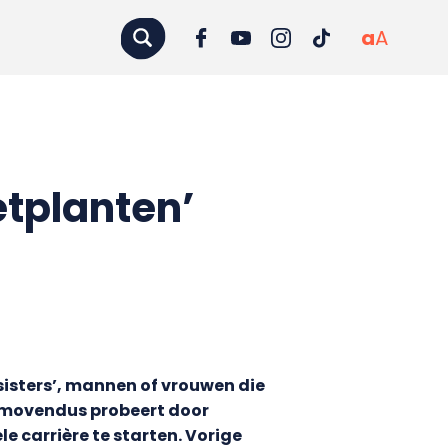
a
A
etplanten’
isters’, mannen of vrouwen die
promovendus probeert door
 carrière te starten. Vorige