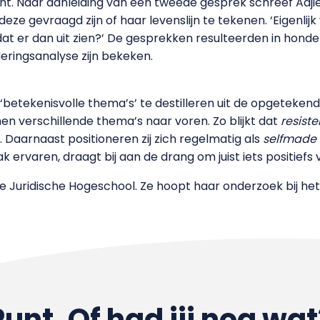
ht. Naar aanleiding van een tweede gesprek schreef Adj
e gevraagd zijn of haar levenslijn te tekenen. ‘Eigenlijk 
dat er dan uit zien?’ De gesprekken resulteerden in honde
eringsanalyse zijn bekeken.
betekenisvolle thema’s’ te destilleren uit de opgetekend
en verschillende thema’s naar voren. Zo blijkt dat
resiste
s. Daarnaast positioneren zij zich regelmatig als
selfmade
ak ervaren, draagt bij aan de drang om juist iets positief
e Juridische Hogeschool. Ze hoopt haar onderzoek bij het
Punt. Of had jij nog wat