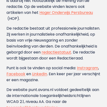
is daarbij niet noodzakelijk de mening van de
redactie. Op de website vinden lezers ook
artikelen van het
Hoger Onderwijs Persbureau
(HOP).
De redactie bestaat uit professionele journalisten.
Zij werken in journalistieke onafhankelijkheid, op
basis van vrije nieuwsgaring en zonder
beïnvloeding van derden. De onafhankelijkheid is
geborgd door een
redactiestatuut
. De redactie
wordt bijgestaan door een Redactieraad.
Punt is ook te vinden op social media:
Instragram
,
Facebook
en
LinkedIn
. Een keer per jaar verschijnt
er een magazine.
De website punt.avans.nl voldoet gedeeltelijk aan
de internationale toegankelijkheidsrichtlijnen
WCAG 2.1, niveau AA. Ga naar de