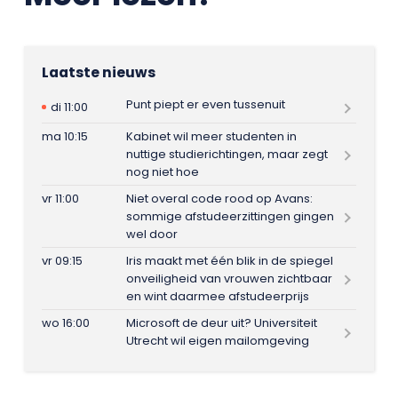
Laatste nieuws
Punt piept er even tussenuit
di 11:00
ma 10:15
Kabinet wil meer studenten in
nuttige studierichtingen, maar zegt
nog niet hoe
vr 11:00
Niet overal code rood op Avans:
sommige afstudeerzittingen gingen
wel door
vr 09:15
Iris maakt met één blik in de spiegel
onveiligheid van vrouwen zichtbaar
en wint daarmee afstudeerprijs
wo 16:00
Microsoft de deur uit? Universiteit
Utrecht wil eigen mailomgeving