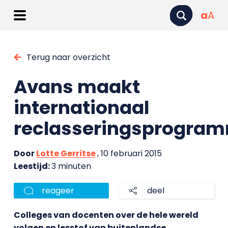
a
A
Terug naar overzicht
Avans maakt
internationaal
reclasseringsprogra
Door
Lotte Gerritse
, 10 februari 2015
Leestijd:
3 minuten
reageer
deel
Colleges van docenten over de hele wereld
volgen en lesstof van buitenlandse