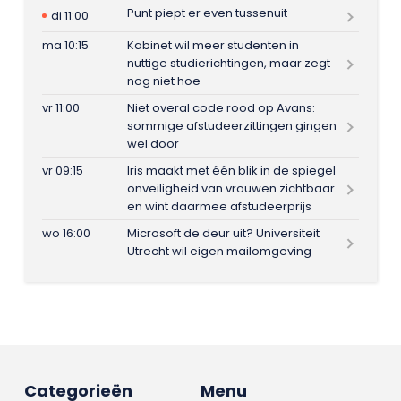
Punt piept er even tussenuit
di 11:00
ma 10:15
Kabinet wil meer studenten in
nuttige studierichtingen, maar zegt
nog niet hoe
vr 11:00
Niet overal code rood op Avans:
sommige afstudeerzittingen gingen
wel door
vr 09:15
Iris maakt met één blik in de spiegel
onveiligheid van vrouwen zichtbaar
en wint daarmee afstudeerprijs
wo 16:00
Microsoft de deur uit? Universiteit
Utrecht wil eigen mailomgeving
Categorieën
Menu