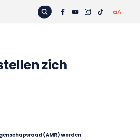
a
A
tellen zich
zeggenschapsraad (AMR) worden