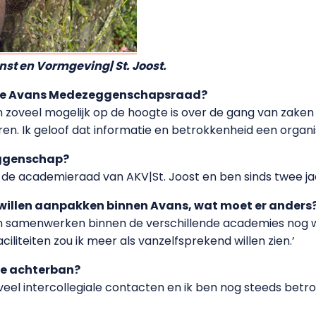
nst en Vormgeving| St. Joost.
 de Avans Medezeggenschapsraad?
een zoveel mogelijk op de hoogte is over de gang van zake
en. Ik geloof dat informatie en betrokkenheid een organi
eggenschap?
van de academieraad van AKV|St. Joost en ben sinds twee ja
 willen aanpakken binnen Avans, wat moet er anders
van samenwerken binnen de verschillende academies nog w
iliteiten zou ik meer als vanzelfsprekend willen zien.’
je achterban?
veel intercollegiale contacten en ik ben nog steeds be