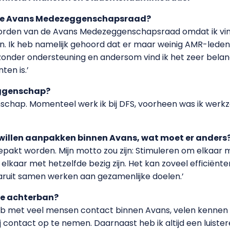
 de Avans Medezeggenschapsraad?
worden van de Avans Medezeggenschapsraad omdat ik vind
. Ik heb namelijk gehoord dat er maar weinig AMR-leden a
 zonder ondersteuning en andersom vind ik het zeer belang
en is.’
eggenschap?
schap. Momenteel werk ik bij DFS, voorheen was ik werk
 willen aanpakken binnen Avans, wat moet er anders
epakt worden. Mijn motto zou zijn: Stimuleren om elkaar 
 elkaar met hetzelfde bezig zijn. Het kan zoveel efficië
aaruit samen werken aan gezamenlijke doelen.’
je achterban?
 heb met veel mensen contact binnen Avans, velen kennen m
ontact op te nemen. Daarnaast heb ik altijd een luister