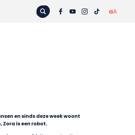
a
A
dansen en sinds deze week woont
 Zora is een robot.