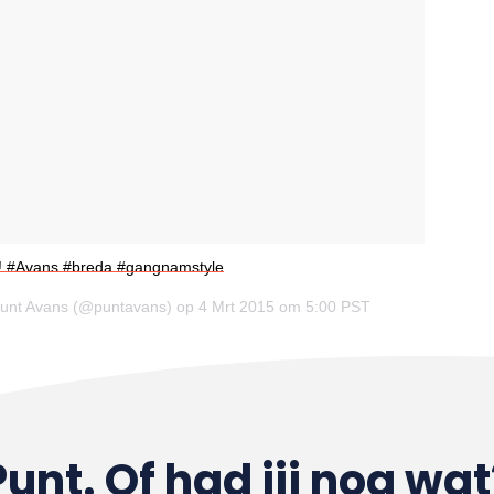
! #Avans #breda #gangnamstyle
r Punt Avans (@puntavans) op 4 Mrt 2015 om 5:00 PST
Punt. Of had jij nog wat