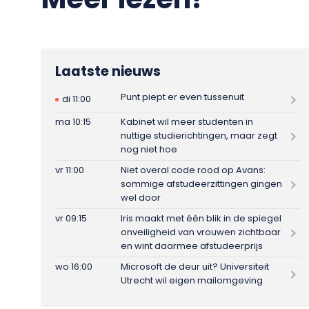
Laatste nieuws
Punt piept er even tussenuit
di 11:00
ma 10:15
Kabinet wil meer studenten in
nuttige studierichtingen, maar zegt
nog niet hoe
vr 11:00
Niet overal code rood op Avans:
sommige afstudeerzittingen gingen
wel door
vr 09:15
Iris maakt met één blik in de spiegel
onveiligheid van vrouwen zichtbaar
en wint daarmee afstudeerprijs
wo 16:00
Microsoft de deur uit? Universiteit
Utrecht wil eigen mailomgeving