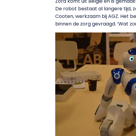
Zora komt uit België en is gemaak
De robot bestaat al langere tijd, z
Cooten, werkzaam bij AGZ. Het bed
binnen de zorg gevraagd. ‘Wat z