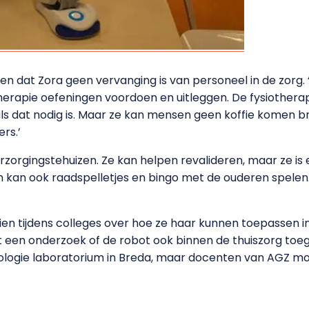
ken dat Zora geen vervanging is van personeel in de zorg. ‘
otherapie oefeningen voordoen en uitleggen. De fysiother
 dat nodig is. Maar ze kan mensen geen koffie komen br
rs.’
rzorgingstehuizen. Ze kan helpen revalideren, maar ze is e
 kan ook raadspelletjes en bingo met de ouderen spelen
zien tijdens colleges over hoe ze haar kunnen toepassen i
et een onderzoek of de robot ook binnen de thuiszorg toe
ologie laboratorium in Breda, maar docenten van AGZ 