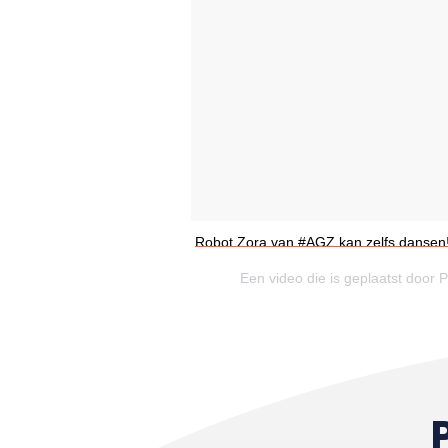
Robot Zora van #AGZ kan zelfs dansen
Een video die is geplaatst doo