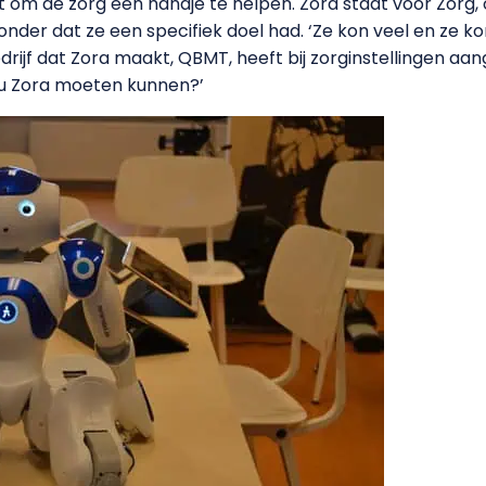
t om de zorg een handje te helpen. Zora staat voor Zorg, 
onder dat ze een specifiek doel had. ‘Ze kon veel en ze kon
rijf dat Zora maakt, QBMT, heeft bij zorginstellingen aa
ou Zora moeten kunnen?’